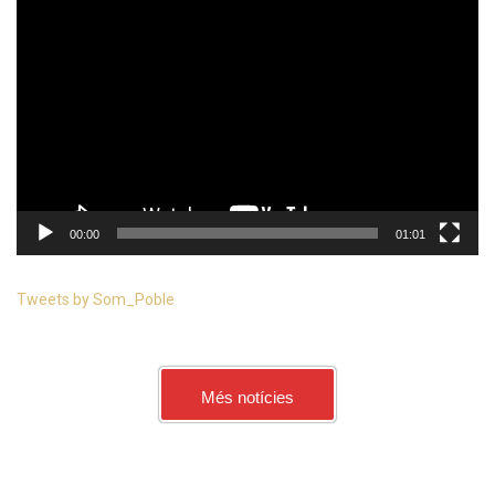
Reproductor
de
vídeo
00:00
01:01
Tweets by Som_Poble
Més notícies