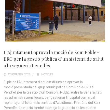
L’Ajuntament aprova la moció de Som Poble-
ERC per la gestió pública d’un sistema de salut
a la vegueria Penedès
27 FEBRERO, 2023
NOTÍCIES
El ple de l’Ajuntament d’aquest dilluns ha aprovat la
moció presentada pel grup municipal de Som Poble-ERC el
Vendrell per la creació d’un Consorci Públic, entre la Generalitat i
les administracions locals, per gestionar l’hospital comarcal i
replantejar el futur dels centres d’Assistència Primària del Baix
Penedès. La moció també planteja l’agrupació de les quatre