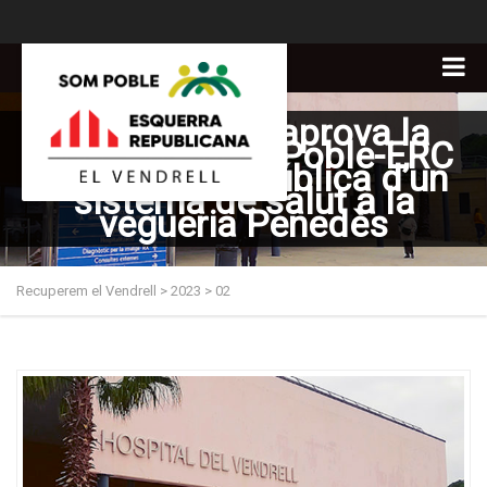
L’Ajuntament aprova la
moció de Som Poble-ERC
per la gestió pública d’un
sistema de salut a la
vegueria Penedès
Recuperem el Vendrell
>
2023
>
02